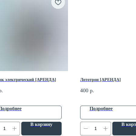
ик электрический [АРЕНДА]
Лототрон [АРЕНДА]
р.
400
р.
Подробнее
Подробнее
В корзину
В кор