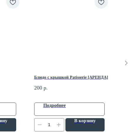
Блюдо с крышкой Patisserie [АРЕНДА]
Инфо
200
р.
900
Подробнее
зину
В корзину