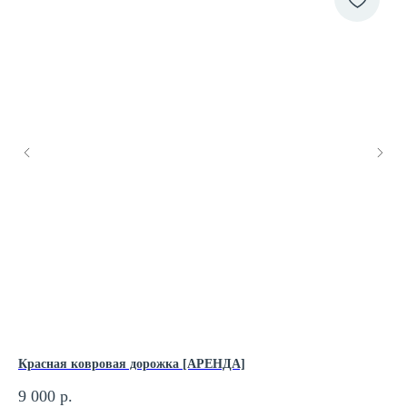
Красная ковровая дорожка [АРЕНДА]
Га
9 000
р.
35